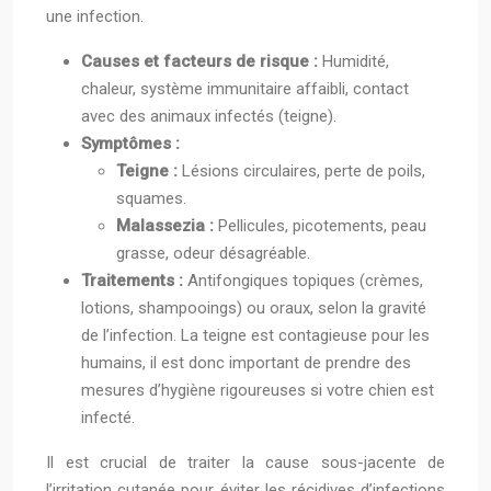
une infection.
Causes et facteurs de risque :
Humidité,
chaleur, système immunitaire affaibli, contact
avec des animaux infectés (teigne).
Symptômes :
Teigne :
Lésions circulaires, perte de poils,
squames.
Malassezia :
Pellicules, picotements, peau
grasse, odeur désagréable.
Traitements :
Antifongiques topiques (crèmes,
lotions, shampooings) ou oraux, selon la gravité
de l’infection. La teigne est contagieuse pour les
humains, il est donc important de prendre des
mesures d’hygiène rigoureuses si votre chien est
infecté.
Il est crucial de traiter la cause sous-jacente de
l’irritation cutanée pour éviter les récidives d’infections