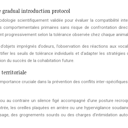
e gradual introduction protocol
ologie scientifiquement validée pour évaluer la compatibilité in
ions comportementales primaires sans risque de confrontation direc
tent progressivement selon la tolérance observée chez chaque animal
 d’objets imprégnés d’odeurs, l’observation des réactions aux voca
tifier les seuils de tolérance individuels et d’adapter les stratégi
tion du succès de la cohabitation future.
territoriale
tance cruciale dans la prévention des conflits inter-spécifiques. Che
s ou au contraire un silence figé accompagné d’une posture recroqu
entrée, les oreilles plaquées en arrière ou une hypervigilance souda
passage, des grognements sourds ou des charges d’intimidation au