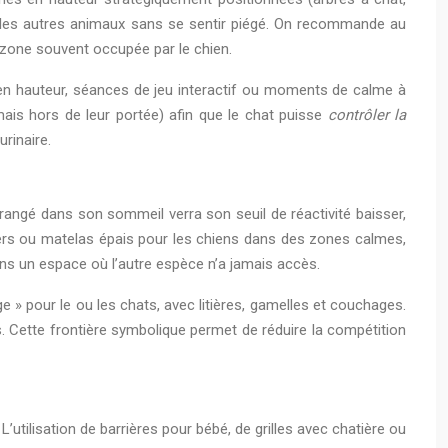
ou les autres animaux sans se sentir piégé. On recommande au
 zone souvent occupée par le chien.
s en hauteur, séances de jeu interactif ou moments de calme à
ais hors de leur portée) afin que le chat puisse
contrôler la
rinaire.
angé dans son sommeil verra son seuil de réactivité baisser,
niers ou matelas épais pour les chiens dans des zones calmes,
ns un espace où l’autre espèce n’a jamais accès.
 pour le ou les chats, avec litières, gamelles et couchages.
ts. Cette frontière symbolique permet de réduire la compétition
utilisation de barrières pour bébé, de grilles avec chatière ou