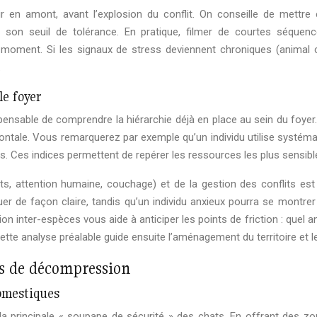
r en amont, avant l’explosion du conflit. On conseille de mettre
n seuil de tolérance. En pratique, filmer de courtes séquence
 moment. Si les signaux de stress deviennent chroniques (animal 
.
le foyer
pensable de comprendre la hiérarchie déjà en place au sein du foyer.
rontale. Vous remarquerez par exemple qu’un individu utilise systém
s. Ces indices permettent de repérer les ressources les plus sensible
ts, attention humaine, couchage) et de la gestion des conflits est
r de façon claire, tandis qu’un individu anxieux pourra se montrer p
 inter-espèces vous aide à anticiper les points de friction : quel an
tte analyse préalable guide ensuite l’aménagement du territoire et l
es de décompression
domestiques
la principale « soupape de sécurité » des chats. En offrant des z