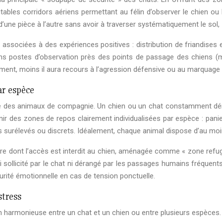
tables corridors aériens permettant au félin d’observer le chien 
’une pièce à l’autre sans avoir à traverser systématiquement le sol,
et associées à des expériences positives : distribution de friandise
ains postes d’observation près des points de passage des chiens (m
ment, moins il aura recours à l’agression défensive ou au marquage u
ar espèce
ale des animaux de compagnie. Un chien ou un chat constamment dér
éfinir des zones de repos clairement individualisées par espèce : pa
 surélevés ou discrets. Idéalement, chaque animal dispose d’au moi
dont l’accès est interdit au chien, aménagée comme « zone refuge »
a ni sollicité par le chat ni dérangé par les passages humains fréquen
curité émotionnelle en cas de tension ponctuelle.
stress
n harmonieuse entre un chat et un chien ou entre plusieurs espèces. L’