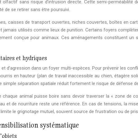
 olfactif sans risque d’intrusion directe. Cette semi-perméabilité d
é de se retirer sans être poursuivi.
nes, caisses de transport ouvertes, niches couvertes, boîtes en car
t jamais utilisés comme lieux de punition. Certains foyers complèt
ialement conçue pour animaux. Ces aménagements constituent un s
taires et hydriques
n et d’agression dans un foyer multi-espèces. Pour prévenir les conf
ourris en hauteur (plan de travail inaccessible au chien, étagère so
te simple séparation spatiale réduit fortement le risque de défense d
que chaque animal puisse boire sans devoir traverser la « zone de c
au et de nourriture reste une référence. En cas de tensions, la mise
t limite le grignotage mutuel, souvent source de frustration ou de pri
ensibilisation systématique
’objets