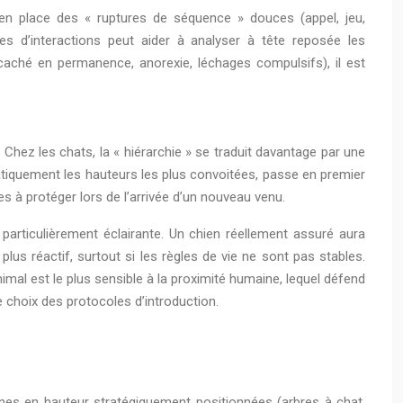
 en place des « ruptures de séquence » douces (appel, jeu,
s d’interactions peut aider à analyser à tête reposée les
caché en permanence, anorexie, léchages compulsifs), il est
 Chez les chats, la « hiérarchie » se traduit davantage par une
atiquement les hauteurs les plus convoitées, passe en premier
s à protéger lors de l’arrivée d’un nouveau venu.
 particulièrement éclairante. Un chien réellement assuré aura
lus réactif, surtout si les règles de vie ne sont pas stables.
imal est le plus sensible à la proximité humaine, lequel défend
e choix des protocoles d’introduction.
ones en hauteur stratégiquement positionnées (arbres à chat,