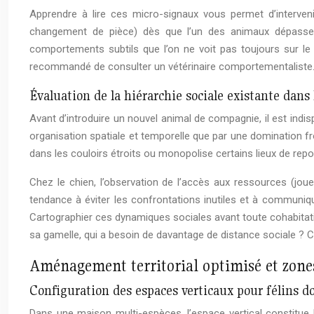
Apprendre à lire ces micro-signaux vous permet d’interveni
changement de pièce) dès que l’un des animaux dépasse so
comportements subtils que l’on ne voit pas toujours sur le
recommandé de consulter un vétérinaire comportementaliste
Évaluation de la hiérarchie sociale existante dans 
Avant d’introduire un nouvel animal de compagnie, il est indis
organisation spatiale et temporelle que par une domination f
dans les couloirs étroits ou monopolise certains lieux de repo
Chez le chien, l’observation de l’accès aux ressources (joue
tendance à éviter les confrontations inutiles et à communique
Cartographier ces dynamiques sociales avant toute cohabitation
sa gamelle, qui a besoin de davantage de distance sociale ? Ce
Aménagement territorial optimisé et zon
Configuration des espaces verticaux pour félins 
Dans une maison multi-espèces, l’espace vertical constitue 