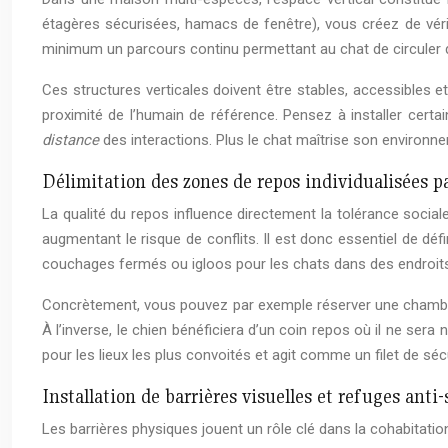
étagères sécurisées, hamacs de fenêtre), vous créez de véri
minimum un parcours continu permettant au chat de circuler d
Ces structures verticales doivent être stables, accessibles 
proximité de l’humain de référence. Pensez à installer cert
distance
des interactions. Plus le chat maîtrise son environne
Délimitation des zones de repos individualisées p
La qualité du repos influence directement la tolérance soci
augmentant le risque de conflits. Il est donc essentiel de d
couchages fermés ou igloos pour les chats dans des endroits
Concrètement, vous pouvez par exemple réserver une chambre 
À l’inverse, le chien bénéficiera d’un coin repos où il ne ser
pour les lieux les plus convoités et agit comme un filet de sé
Installation de barrières visuelles et refuges anti-
Les barrières physiques jouent un rôle clé dans la cohabitatio