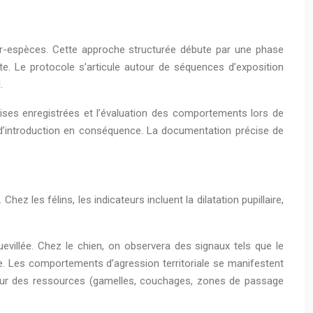
ter-espèces. Cette approche structurée débute par une phase
te. Le protocole s’articule autour de séquences d’exposition
.
lises enregistrées et l’évaluation des comportements lors de
es d’introduction en conséquence. La documentation précise de
z les félins, les indicateurs incluent la dilatation pupillaire,
evillée. Chez le chien, on observera des signaux tels que le
ine. Les comportements d’agression territoriale se manifestent
tour des ressources (gamelles, couchages, zones de passage