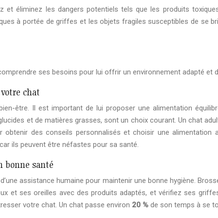
ez et éliminez les dangers potentiels tels que les produits toxiques
riques à portée de griffes et les objets fragiles susceptibles de se b
en comprendre ses besoins pour lui offrir un environnement adapté et
 votre chat
ien-être. Il est important de lui proposer une alimentation équilib
lucides et de matières grasses, sont un choix courant. Un chat adul
 obtenir des conseils personnalisés et choisir une alimentation ad
ar ils peuvent être néfastes pour sa santé.
en bonne santé
 d’une assistance humaine pour maintenir une bonne hygiène. Brosse
ux et ses oreilles avec des produits adaptés, et vérifiez ses griff
stresser votre chat. Un chat passe environ
20 %
de son temps à se toi