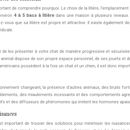
important de comprendre pourquoi. Le choix de la litière, l’emplaceme
environ
4 à 5 bacs à litière
dans une maison à plusieurs niveaux. S
vous que sa litière est propre et attractive. Il existe également de
dicale.
 de les présenter à votre chat de manière progressive et sécurisée.
e animal dispose de son propre espace personnel, de ses jouets et de
méricains possèdent à la fois un chat et un chien, il est donc import
ironnement changeant, la présence d’autres animaux, des bruits for
emblements, des miaulements incessants et des comportements agressi
ractifs et des diffuseurs de phéromones qui imitent les hormones apai
isances
il est important de trouver des solutions pour minimiser les nuisan