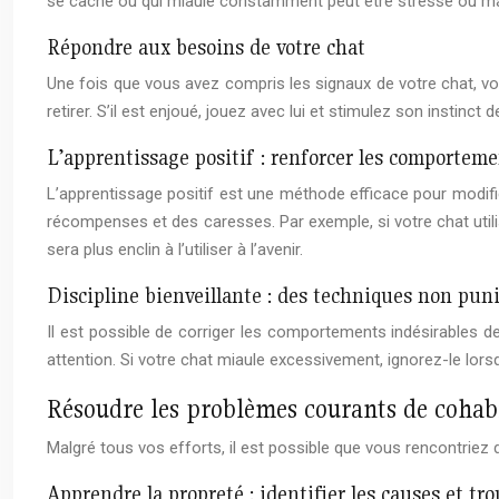
se cache ou qui miaule constamment peut être stressé ou ma
Répondre aux besoins de votre chat
Une fois que vous avez compris les signaux de votre chat, vo
retirer. S’il est enjoué, jouez avec lui et stimulez son instinct
L’apprentissage positif : renforcer les comporteme
L’apprentissage positif est une méthode efficace pour modifi
récompenses et des caresses. Par exemple, si votre chat utilise 
sera plus enclin à l’utiliser à l’avenir.
Discipline bienveillante : des techniques non pun
Il est possible de corriger les comportements indésirables de
attention. Si votre chat miaule excessivement, ignorez-le lorsqu
Résoudre les problèmes courants de cohabi
Malgré tous vos efforts, il est possible que vous rencontriez
Apprendre la propreté : identifier les causes et tr