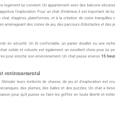
otre logement lui convient. Un appartement avec des balcons sécuris
apprécie l’exploration. Pour un chat d’intérieur, il est important de
 chat, étagères, plateformes, et à la création de coins tranquilles o
e en aménageant des zones de jeu, des parcours d’obstacles et des jeu
ntir en sécurité. Un lit confortable, un panier douillet ou une nich
hat solide et robuste est également un excellent choix pour lui pe
oires pour enrichir son environnement. Un chat passe environ
15 heu
ent environnemental
Stimuler leurs instincts de chasse, de jeu et d’exploration est cru
mécaniques, des plumes, des balles et des puzzles. Un chat a beso
aison pour qu’il puisse se faire les griffes en toute liberté et évit