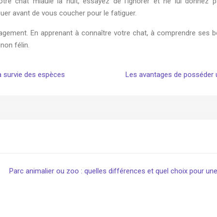
otre chat miaule la nuit, essayez de l’ignorer et ne lui donnez pa
er avant de vous coucher pour le fatiguer.
gagement. En apprenant à connaître votre chat, à comprendre ses b
non félin.
la survie des espèces
Les avantages de posséder u
Parc animalier ou zoo : quelles différences et quel choix pour une