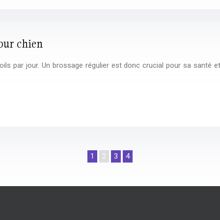
pour chien
ils par jour. Un brossage régulier est donc crucial pour sa santé et 
1
2
3
4